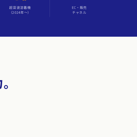
超音波溶着機
EC・販売
（2024年〜）
チャネル
力。